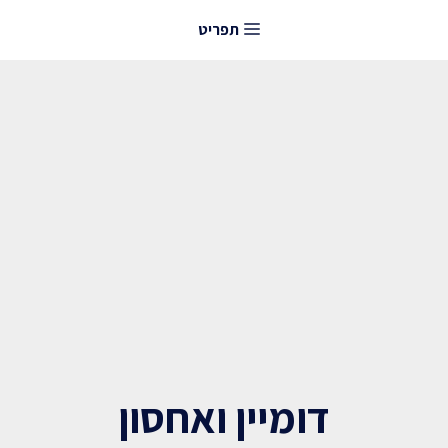
דלג
תפריט
תוכן
דומיין ואחסון